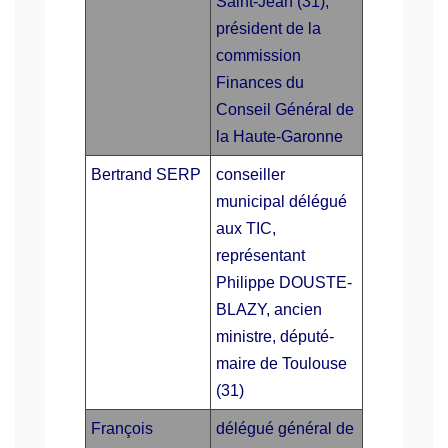
Saint-Jean (31),
président de la
commission
Finances du
Conseil Général de
la Haute-Garonne
Bertrand SERP
conseiller
municipal délégué
aux TIC,
représentant
Philippe DOUSTE-
BLAZY, ancien
ministre, député-
maire de Toulouse
(31)
François
délégué général de