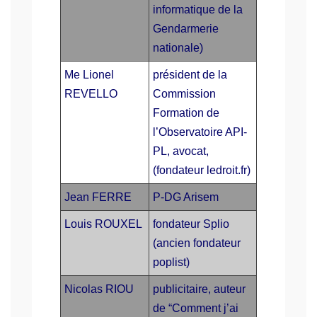
informatique de la
Gendarmerie
nationale)
Me Lionel
président de la
REVELLO
Commission
Formation de
l’Observatoire API-
PL, avocat,
(fondateur ledroit.fr)
Jean FERRE
P-DG Arisem
Louis ROUXEL
fondateur Splio
(ancien fondateur
poplist)
Nicolas RIOU
publicitaire, auteur
de “Comment j’ai