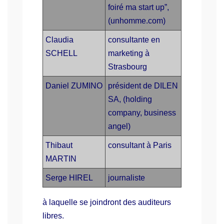
foiré ma start up”,
(unhomme.com)
Claudia
consultante en
SCHELL
marketing à
Strasbourg
Daniel ZUMINO
président de DILEN
SA, (holding
company, business
angel)
Thibaut
consultant à Paris
MARTIN
Serge HIREL
journaliste
à laquelle se joindront des auditeurs
libres.