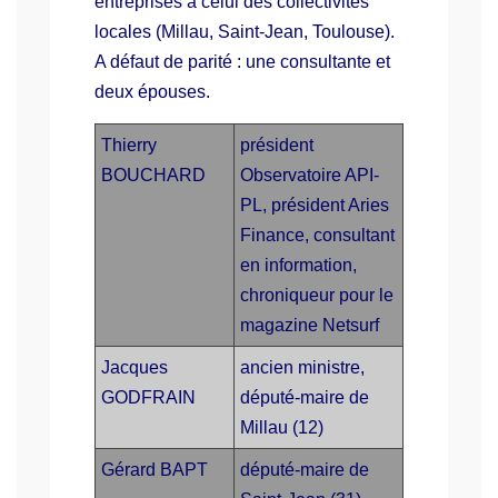
entreprises à celui des collectivités
locales (Millau, Saint-Jean, Toulouse).
A défaut de parité : une consultante et
deux épouses.
Thierry
président
BOUCHARD
Observatoire API-
PL, président Aries
Finance, consultant
en information,
chroniqueur pour le
magazine Netsurf
Jacques
ancien ministre,
GODFRAIN
député-maire de
Millau (12)
Gérard BAPT
député-maire de