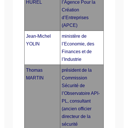
HUREL
l’Agence Pour la
Création
d’Entreprises
(APCE)
Jean-Michel
ministère de
YOLIN
l’Economie, des
Finances et de
l’Industrie
Thomas
président de la
MARTIN
Commission
Sécurité de
l’Observatoire API-
PL, consultant
(ancien officier
directeur de la
sécurité